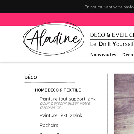
En poursuivant votre naviga
Nouveautés
Déco
DÉCO
HOME DECO & TEXTILE
Peinture tout support Izink
pour personnaliser votre
décoration
Peinture Textile Izink
Pochoirs