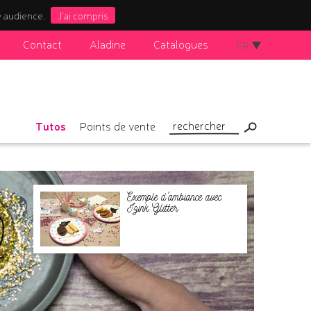
e audience.
J'ai compris
Contact
Aladine
Catalogues
FR
Tutos
Points de vente
Exemple d'ambiance avec
Izink Glitter