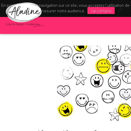
En poursuivant votre navigation sur ce site, vous acceptez l’utilisation de
pour mesurer notre audience.
J'ai compris
Color & Design made easy