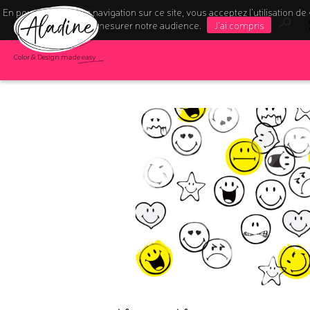
En poursuivant votre navigation sur ce site, vous acceptez l’utilisation de
pour mesurer notre audience.
J'ai compris
Color & Design made easy