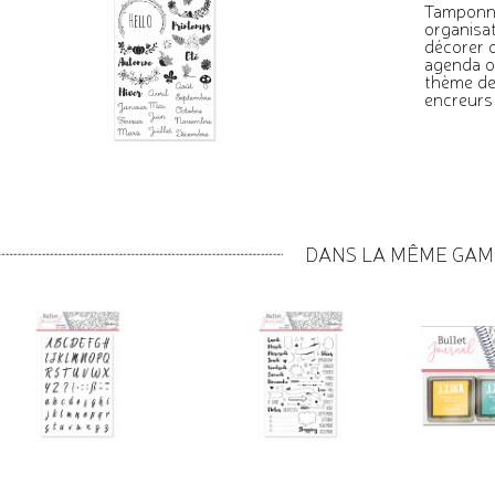
Tamponnez
organisa
décorer o
agenda o
thème des
encreurs
DANS LA MÊME GA