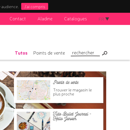
e audience.
J'ai compris
Contact
Aladine
Catalogues
FR
Tutos
Points de vente
Points de vente
Trouver le magasin le
plus proche
Tuto Bullet Journal -
Hello Janvier