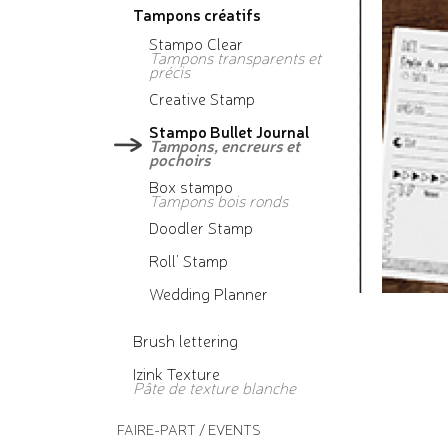
Tampons créatifs
Stampo Clear
Tampons transparents et
précis
Creative Stamp
Stampo Bullet Journal
Tampons, encreurs et
pochoirs
Box stampo
Tampons bois ronds
Doodler Stamp
Roll' Stamp
Wedding Planner
Brush lettering
Izink Texture
Pâte de texture blanche
FAIRE-PART / EVENTS