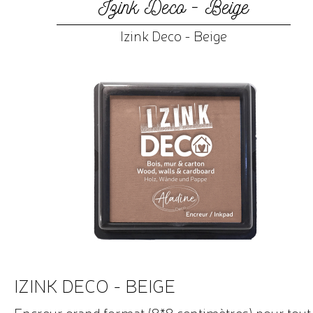
Izink Deco - Beige
Izink Deco - Beige
IZINK DECO - BEIGE
Encreur grand format (8*8 centimètres) pour tout