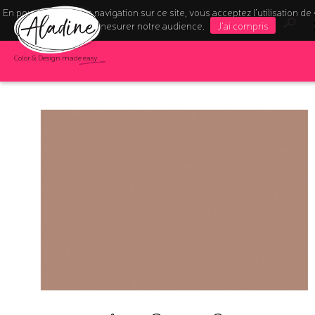
En poursuivant votre navigation sur ce site, vous acceptez l’utilisation de
pour mesurer notre audience.
J'ai compris
Color & Design made easy