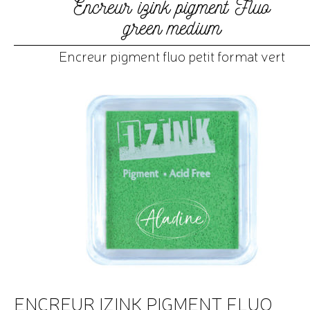
Encreur izink pigment Fluo
green medium
Encreur pigment fluo petit format vert
ENCREUR IZINK PIGMENT FLUO