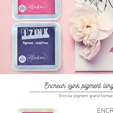
Encreur izink pigment larg
Encreur pigment grand format 
ENCR