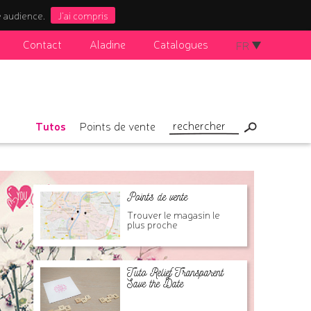
e audience.
J'ai compris
Contact
Aladine
Catalogues
FR
Tutos
Points de vente
Points de vente
Trouver le magasin le
plus proche
Tuto Relief Transparent
Save the Date