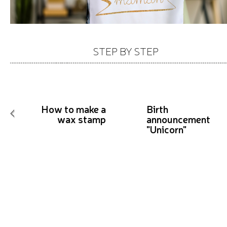
5 min
Difficulty
Share!
STEP BY STEP
How to make a
Birth
wax stamp
announcement
"Unicorn"