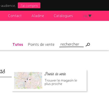
e audience.
J'ai compris
Contact
Aladine
Catalogues
FR
Tutos
Points de vente
as
Points de vente
Trouver le magasin le
plus proche