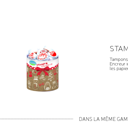
STAM
Tampons 
Encreur i
les papie
DANS LA MÊME GA