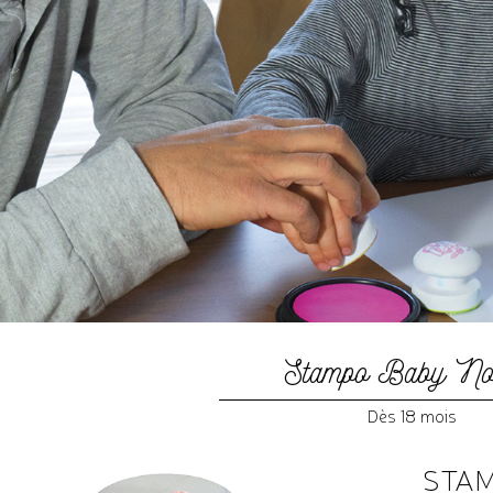
Stampo Baby No
Dès 18 mois
STAM