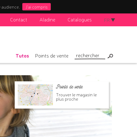
e audience.
J'ai compris
Contact
Aladine
Catalogues
FR
Tutos
Points de vente
Points de vente
Trouver le magasin le
plus proche