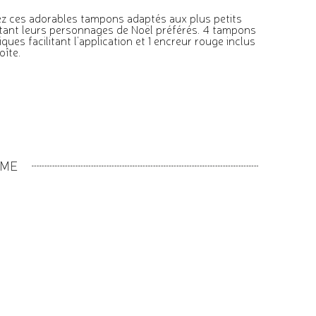
z ces adorables tampons adaptés aux plus petits
tant leurs personnages de Noël préférés. 4 tampons
ues facilitant l'application et 1 encreur rouge inclus
oîte.
MME