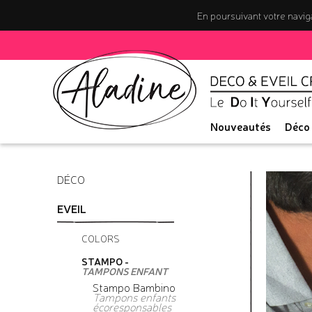
En poursuivant votre naviga
Nouveautés
Déco
DÉCO
EVEIL
COLORS
STAMPO -
TAMPONS ENFANT
Stampo Bambino
Tampons enfants
écoresponsables